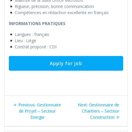
Maîtrise de la Suite Office Microsoft
Rigueur, précision, bonne communication
Compétences en rédaction excellente en français
INFORMATIONS PRATIQUES
Langues : français
Lieu : Liège
Contrat proposé : CDI
Post
Previous
Next
Previous:
Gestionnaire
Next:
Gestionnaire de
navigation
post:
post:
de Projet – Secteur
Chantiers – Secteur
Energie
Construction