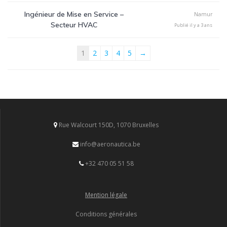
Ingénieur de Mise en Service –
Namur
Secteur HVAC
Publié il y a 3 ans
1
2
3
4
5
→
Rue Walcourt 150D, 1070 Bruxelles
info@aeronautica.be
+32 470 05 51 58
Mention légale
Conditions générales