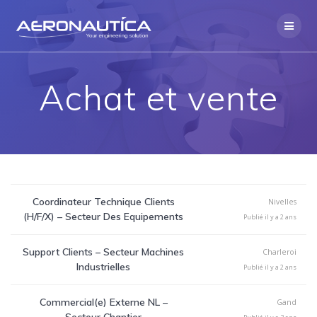
Skip
to
content
Achat et vente
Coordinateur Technique Clients
Nivelles
(H/F/X) – Secteur Des Equipements
Publié il y a 2 ans
Support Clients – Secteur Machines
Charleroi
Industrielles
Publié il y a 2 ans
Commercial(e) Externe NL –
Gand